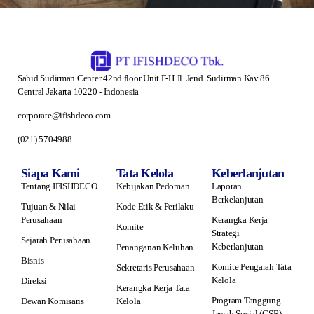
Sahid Sudirman Center 42nd floor Unit F-H Jl. Jend. Sudirman Kav 86
Central Jakarta 10220 - Indonesia
corporate@ifishdeco.com
(021) 5704988
Siapa Kami
Tata Kelola
Keberlanjutan
Tentang IFISHDECO
Kebijakan Pedoman
Laporan
Berkelanjutan
Tujuan & Nilai
Kode Etik & Perilaku
Perusahaan
Kerangka Kerja
Komite
Strategi
Sejarah Perusahaan
Keberlanjutan
Penanganan Keluhan
Bisnis
Komite Pengarah Tata
Sekretaris Perusahaan
Kelola
Direksi
Kerangka Kerja Tata
Program Tanggung
Dewan Komisaris
Kelola
Jawab Sosial (CSR)