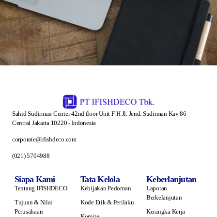
Sahid Sudirman Center 42nd floor Unit F-H Jl. Jend. Sudirman Kav 86
Central Jakarta 10220 - Indonesia
corporate@ifishdeco.com
(021) 5704988
Siapa Kami
Tata Kelola
Keberlanjutan
Tentang IFISHDECO
Kebijakan Pedoman
Laporan
Berkelanjutan
Tujuan & Nilai
Kode Etik & Perilaku
Perusahaan
Kerangka Kerja
Komite